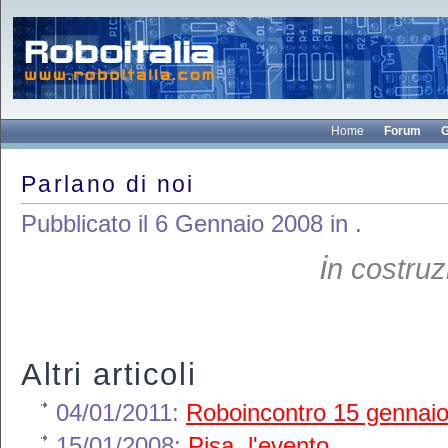
Home
Forum
G
Parlano di noi
Pubblicato il 6 Gennaio 2008 in .
i
n costruz
Altri articoli
04/01/2011:
Roboincontro 15 gennai
15/01/2008:
Pisa, l'evento