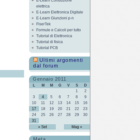
E-Learn Conduzione
elettrica
E-Learn Elettronica Digitale
E-Learn Giunzioni p-n
FiserTek
Formule e Calcoli per tutto
Tutorial di Elettronica
Tutorial di fisica
Tutorial PCB
Ultimi argomenti
dal forum
Gennaio 2011
L
M
M
G
V
S
D
1
2
3
4
5
6
7
8
9
10
11
12
13
14
15
16
17
18
19
20
21
22
23
24
25
26
27
28
29
30
31
« Set
Mag »
Meta