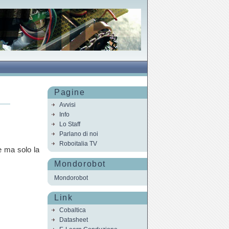
Pagine
Avvisi
Info
Lo Staff
Parlano di noi
Roboitalia TV
e ma solo la
Mondorobot
Mondorobot
Link
Cobaltica
Datasheet