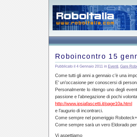
Roboincontro 15 gen
Pubblicato il 4 Gennaio 2011 in
Eventi
,
Gare Rob
Come tutti gli anni a gennaio c’è una imp
E’ un’occasione per conoscersi di persona
Personalmente lo ritengo uno degli event
passione e l’abnegazione di pochi volontari 
http://www.ipsiafascetti.it/page10a.html
e l’augurio di incontrarci.
Come sempre nel pomeriggio Roboteck+Ro
Come sempre sarà un vero Eldorado per gli
Vi aspettiamo